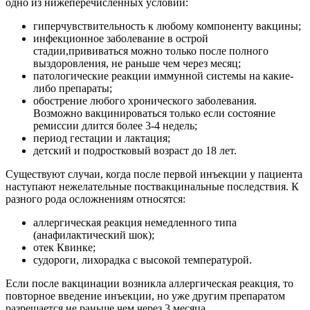
одно из нижеперечисленных условий:
гиперчувствительность к любому компоненту вакцины;
инфекционное заболевание в острой
стадии,прививаться можно только после полного
выздоровления, не раньше чем через месяц;
патологические реакции иммунной системы на какие-
либо препараты;
обострение любого хронического заболевания.
Возможно вакцинироваться только если состояние
ремиссии длится более 3-4 недель;
период гестации и лактация;
детский и подростковый возраст до 18 лет.
Существуют случаи, когда после первой инъекции у пациента
наступают нежелательные поствакцинальные последствия. К
разного рода осложнениям относятся:
аллергическая реакция немедленного типа
(анафилактический шок);
отек Квинке;
судороги, лихорадка с высокой температурой.
Если после вакцинации возникла аллергическая реакция, то
повторное введение инъекции, но уже другим препаратом
разрешается не раньше чем через 3 месяца.