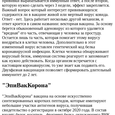
прививки вырабатывается иммунный ответ, а после второй,
которую нужно сделать через 3 недели, эффект закрепляется.
Важный вопрос который интересует прививающихся:
содержится ли в вакцине живой или мертвый вирус ковида.
Ответ - нет. Здесь работает несколько другой механизм, и
ответ кроется в самом названии: векторная вакцина. За основу
берется обыкновенный аденовирус из которого удаляется
“вредная” его часть, отвечающая у человека за простуду.
Остается лишь та часть, которая помогает этому вирусу
внедряться в клетки человека. Дополнительно в этот
измененный вирус вставлен генетический код белка
коронавирусной инфекции. Клетки человека обнаруживают
вирусный белок, иммунная система реагирует и запоминает
как нужно действовать. Когда организм встречается с
настоящим коронавирусом, то уже знает как подавить его.
Двухфазная вакцинация позволяет сформировать длительный
иммунитет до 2 лет.
"ЭпиВакКорона"
"ЭпиВакКорона" вакцина на основе искусственно
синтезированных коротких пептидов, которые имитируют
небольшие участки антигенов вируса, получившая
свидетельство о регистрации в октябре 2020 года. В состав
входят: белок-носитель - фрагмент белка, окружающего РНК