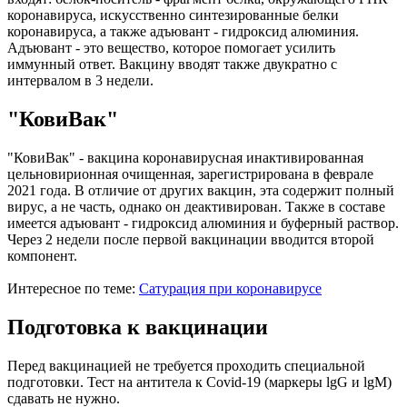
коронавируса, искусственно синтезированные белки
коронавируса, а также адъювант - гидроксид алюминия.
Адъювант - это вещество, которое помогает усилить
иммунный ответ. Вакцину вводят также двукратно с
интервалом в 3 недели.
"КовиВак"
"КовиВак" - вакцина коронавирусная инактивированная
цельновирионная очищенная, зарегистрирована в феврале
2021 года. В отличие от других вакцин, эта содержит полный
вирус, а не часть, однако он деактивирован. Также в составе
имеется адъювант - гидроксид алюминия и буферный раствор.
Через 2 недели после первой вакцинации вводится второй
компонент.
Интересное по теме:
Сатурация при коронавирусе
Подготовка к вакцинации
Перед вакцинацией не требуется проходить специальной
подготовки. Тест на антитела к Covid-19 (маркеры lgG и lgM)
сдавать не нужно.