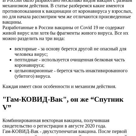
В России было разработано несколько видов вакцин с разным
механизмом действия. В статье разберемся какие имеются
противопоказания к вакцинации от коронавируса у взрослых,
но для начала рассмотрим чем же отличаются произведенные
вакцины.
Разработанные в России вакцины от Covid 19 не содержат
живой вирус или хотя бы фрагменты живого вируса. Все их
можно разделить на три вида:
векторные - за основу берется другой не опасный для
человека вирус;
пептидные - используется очищенная белковая часть
коронавируса;
цельновирионные - берется часть инактивированного
(убитого) вируса.
Каждая имеет свои особенности и механизм действия.
"Гам-КОВИД-Вак", он же “Спутник
V”
Комбинированная векторная вакцина, получившая
свидетельство о регистрации в августе 2020 года.
Гам-КОВИД-Вак - двухступенчатая вакцина. После первой