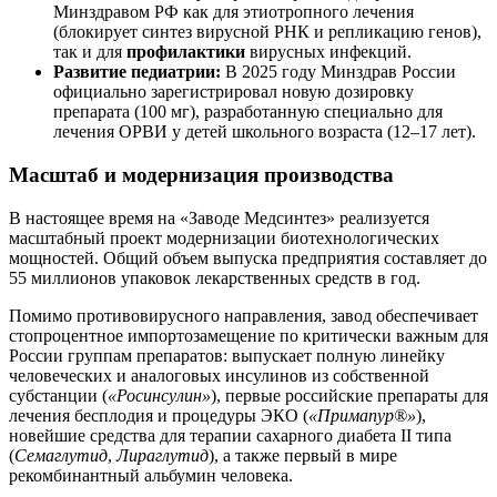
Минздравом РФ как для этиотропного лечения
(блокирует синтез вирусной РНК и репликацию генов),
так и для
профилактики
вирусных инфекций.
Развитие педиатрии:
В 2025 году Минздрав России
официально зарегистрировал новую дозировку
препарата (100 мг), разработанную специально для
лечения ОРВИ у детей школьного возраста (12–17 лет).
Масштаб и модернизация производства
В настоящее время на «Заводе Медсинтез» реализуется
масштабный проект модернизации биотехнологических
мощностей. Общий объем выпуска предприятия составляет до
55 миллионов упаковок лекарственных средств в год.
Помимо противовирусного направления, завод обеспечивает
стопроцентное импортозамещение по критически важным для
России группам препаратов: выпускает полную линейку
человеческих и аналоговых инсулинов из собственной
субстанции (
«Росинсулин»
), первые российские препараты для
лечения бесплодия и процедуры ЭКО (
«Примапур®»
),
новейшие средства для терапии сахарного диабета II типа
(
Семаглутид
,
Лираглутид
), а также первый в мире
рекомбинантный альбумин человека.