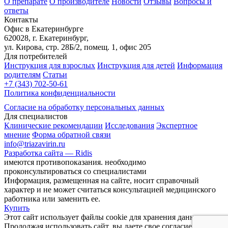
О препарате
О производителе
Новости
Отзывы
Вопросы и
ответы
Контакты
Офис в Екатеринбурге
620028, г. Екатеринбург,
ул. Кирова, стр. 28Б/2, помещ. 1, офис 205
Для потребителей
Инструкция для взрослых
Инструкция для детей
Информация
родителям
Статьи
+7 (343) 702-50-61
Политика конфиденциальности
Согласие на обработку персональных данных
Для специалистов
Клинические рекомендации
Исследования
Экспертное
мнение
Форма обратной связи
info@triazavirin.ru
Разработка сайта — Ridis
имеются противопоказания. необходимо
проконсультироваться со специалистами
Информация, размещенная на сайте, носит справочный
характер и не может считаться консультацией медицинского
работника или заменить ее.
Купить
Этот сайт использует файлы cookie для хранения данных.
Продолжая использовать сайт, вы даете свое согласие на