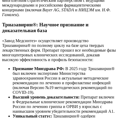
многолетним стратегическим партнерством с ведущими
международными и российскими фармацевтическими
концернами (включая
Bayer AG
,
STADA
и
НИЦЭМ им. Н.Ф.
Гамалеи
).
Триазавирин®: Научное признание и
доказательная база
«Завод Медсинтез» осуществляет производство
Триазавирина® по полному циклу на базе цеха твердых
лекарственных форм. Препарат прошел все необходимые фазы
многоцентровых клинических исследований, доказав
высокую эффективность и профиль безопасности:
Признание Минздрава РФ:
В 2025 году Триазавирин®
был включен экспертами Министерства
здравоохранения России в актуальные методические
рекомендации по лечению и профилактике инфекций
(включая Версию №19 методических рекомендаций по
COVID-19).
Высший уровень доказательности:
Препарат включен
в Федеральные клинические рекомендации Минздрава
России по лечению гриппа и ОРВИ у взрослых с
наивысшим уровнем убедительности рекомендаций А1.
Уникальный статус:
Триазавирин® одобрен