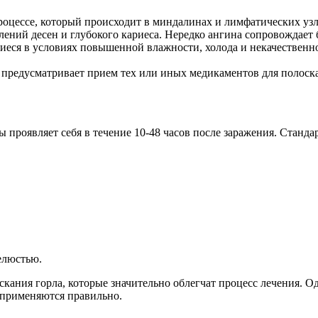
оцессе, который происходит в миндалинах и лимфатических узл
лений десен и глубокого кариеса. Нередко ангина сопровождает 
щиеся в условиях повышенной влажности, холода и некачественн
 предусматривает прием тех или иных медикаментов для полоска
 проявляет себя в течение 10-48 часов после заражения. Стан
елюстью.
кания горла, которые значительно облегчат процесс лечения. Од
и применяются правильно.