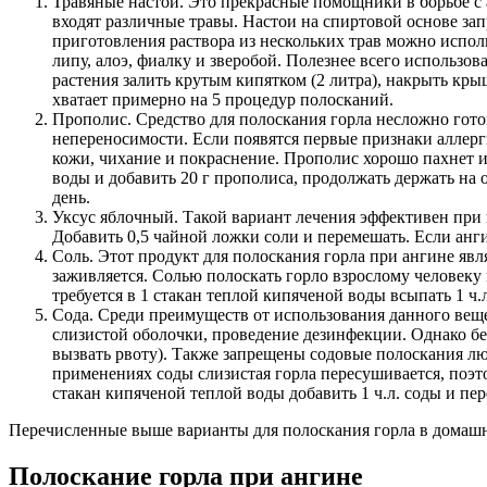
Травяные настои. Это прекрасные помощники в борьбе с 
входят различные травы. Настои на спиртовой основе зап
приготовления раствора из нескольких трав можно исполь
липу, алоэ, фиалку и зверобой. Полезнее всего использо
растения залить крутым кипятком (2 литра), накрыть кры
хватает примерно на 5 процедур полосканий.
Прополис. Средство для полоскания горла несложно гото
непереносимости. Если появятся первые признаки аллерг
кожи, чихание и покраснение. Прополис хорошо пахнет и
воды и добавить 20 г прополиса, продолжать держать на 
день.
Уксус яблочный. Такой вариант лечения эффективен при к
Добавить 0,5 чайной ложки соли и перемешать. Если анг
Соль. Этот продукт для полоскания горла при ангине яв
заживляется. Солью полоскать горло взрослому человеку 
требуется в 1 стакан теплой кипяченой воды всыпать 1 ч.л.
Сода. Среди преимуществ от использования данного веще
слизистой оболочки, проведение дезинфекции. Однако б
вызвать рвоту). Также запрещены содовые полоскания лю
применениях соды слизистая горла пересушивается, поэт
стакан кипяченой теплой воды добавить 1 ч.л. соды и пе
Перечисленные выше варианты для полоскания горла в домашни
Полоскание горла при ангине