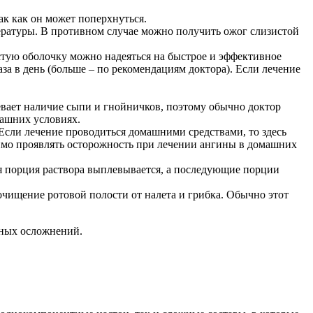
ак как он может поперхнуться.
ературы. В противном случае можно получить ожог слизистой
тую оболочку можно надеяться на быстрое и эффективное
а в день (больше – по рекомендациям доктора). Если лечение
.
вает наличие сыпи и гнойничков, поэтому обычно доктор
машних условиях.
Если лечение проводиться домашними средствами, то здесь
мо проявлять осторожность при лечении ангины в домашних
ая порция раствора выплевывается, а последующие порции
очищение ротовой полости от налета и грибка. Обычно этот
чных осложнений.