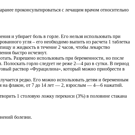
аранее проконсультироваться с лечащим врачом относительно
ния и убирает боль в горле. Его нельзя использовать при
ванного угля – его необходимо выпить из расчета 1 таблетка
 пищу и жидкость в течение 2 часов, чтобы лекарство
ления быстро исчезнут.
отать. Разрешено использовать при беременности, но после
. Полоскать горло следует не реже 2—4 раз в сутки. В период
отовый раствор «Фурацилина», который можно приобрести в
лучается редко. Его можно использовать детям и беременным
ия на флакон, от 7 до 14 лет — 2, взрослым — 4—6 нажатий.
створить 1 столовую ложку перекиси (3%) в половине стакана
жнений болезни.