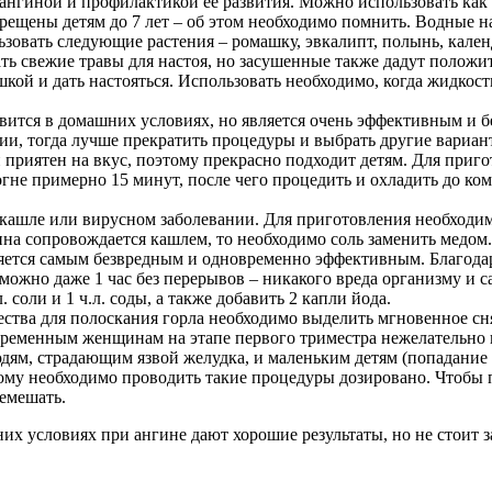
ангиной и профилактикой ее развития. Можно использовать как
рещены детям до 7 лет – об этом необходимо помнить. Водные н
зовать следующие растения – ромашку, эвкалипт, полынь, календ
вать свежие травы для настоя, но засушенные также дадут полож
шкой и дать настояться. Использовать необходимо, когда жидко
вится в домашних условиях, но является очень эффективным и б
ии, тогда лучше прекратить процедуры и выбрать другие вариан
 приятен на вкус, поэтому прекрасно подходит детям. Для приг
огне примерно 15 минут, после чего процедить и охладить до ко
ашле или вирусном заболевании. Для приготовления необходимо р
ина сопровождается кашлем, то необходимо соль заменить медом.
ляется самым безвредным и одновременно эффективным. Благода
можно даже 1 час без перерывов – никакого вреда организму и 
 соли и 1 ч.л. соды, а также добавить 2 капли йода.
ства для полоскания горла необходимо выделить мгновенное сня
еременным женщинам на этапе первого триместра нежелательно 
дям, страдающим язвой желудка, и маленьким детям (попадание 
ому необходимо проводить такие процедуры дозировано. Чтобы 
ремешать.
х условиях при ангине дают хорошие результаты, но не стоит з