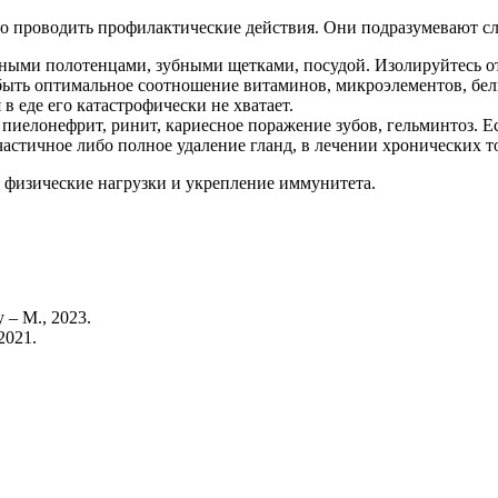
о проводить профилактические действия. Они подразумевают с
нными полотенцами, зубными щетками, посудой. Изолируйтесь от
ыть оптимальное соотношение витаминов, микроэлементов, белк
в еде его катастрофически не хватает.
 пиелонефрит, ринит, кариесное поражение зубов, гельминтоз. Е
частичное либо полное удаление гланд, в лечении хронических
физические нагрузки и укрепление иммунитета.
– М., 2023.
2021.