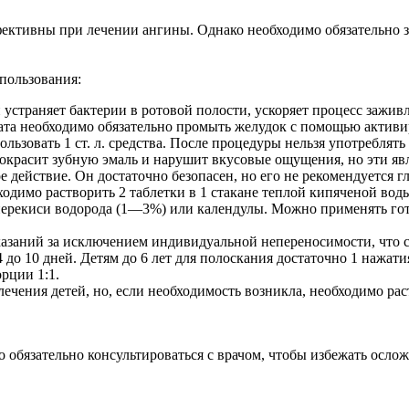
ективны при лечении ангины. Однако необходимо обязательно з
пользования:
устраняет бактерии в ротовой полости, ускоряет процесс заживле
ата необходимо обязательно промыть желудок с помощью активиро
льзовать 1 ст. л. средства. После процедуры нельзя употреблять
 окрасит зубную эмаль и нарушит вкусовые ощущения, но эти яв
ействие. Он достаточно безопасен, но его не рекомендуется гл
одимо растворить 2 таблетки в 1 стакане теплой кипяченой воды
 перекиси водорода (1—3%) или календулы. Можно применять г
азаний за исключением индивидуальной непереносимости, что с
4 до 10 дней. Детям до 6 лет для полоскания достаточно 1 нажат
рции 1:1.
лечения детей, но, если необходимость возникла, необходимо ра
обязательно консультироваться с врачом, чтобы избежать осло