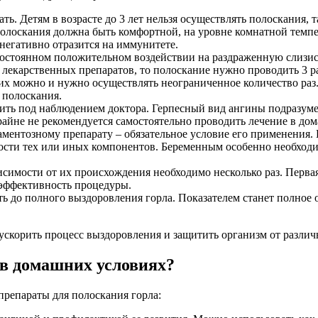
ь. Детям в возрасте до 3 лет нельзя осуществлять полоскания, т
полоскания должна быть комфортной, на уровне комнатной темп
негативно отразится на иммунитете.
остоянном положительном воздействии на раздраженную слизис
лекарственных препаратов, то полоскание нужно проводить 3 раз
 их можно и нужно осуществлять неограниченное количество раз
 полоскания.
ить под наблюдением доктора. Герпесный вид ангины подразуме
крайне не рекомендуется самостоятельно проводить лечение в до
ентозному препарату – обязательное условие его применения. 
сти тех или иных компонентов. Беременным особенно необходи
исимости от их происхождения необходимо несколько раз. Перв
 эффективность процедуры.
 до полного выздоровления горла. Показателем станет полное 
ускорить процесс выздоровления и защитить организм от разли
 в домашних условиях?
препараты для полоскания горла: