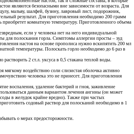
 однокомпонентные настои, так и сложные составы, в которые
астои являются безопасными вне зависимости от возраста. Для
улу, мальву, шалфей, бузину, лавровый лист, подорожник,
ительный результат. Для приготовления необходимо 200 грамм
сть приобретет комнатную температуру. Приготовленного объема
езвредным, если у человека нет на него индивидуальной
ты для полоскания горла. Симптомы аллергии просты – зуд
отовления настоя на основе прополиса нужно вскипятить 200 мл
мнатной температуры. Полоскать горло необходимо до 6 раз в
астворить 2 ст.л. уксуса в 0,5 стакана теплой воды.
ря мягкому воздействию соли слизистая оболочка активно
самочувствию человека это не принесет. Для приготовления
тие воспаления, удаление бактерий и гноя, заживление
пользоваться данным вариантом лечения ангины (он может
соды в желудок крайне вредно). Также при частых
приготовить содовый раствор для полосканий необходимо в 1
абывать о мерах предосторожности.