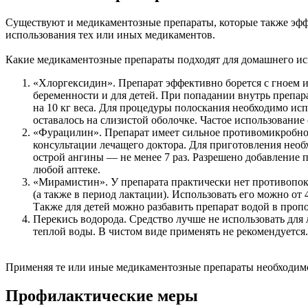
Существуют и медикаментозные препараты, которые также эфф
использования тех или иных медикаментов.
Какие медикаментозные препараты подходят для домашнего ис
«Хлоргексидин». Препарат эффективно борется с гноем и 
беременности и для детей. При попадании внутрь препар
на 10 кг веса. Для процедуры полоскания необходимо испо
оставалось на слизистой оболочке. Частое использование
«Фурацилин». Препарат имеет сильное противомикробное д
консультации лечащего доктора. Для приготовления необх
острой ангины — не менее 7 раз. Разрешено добавление
любой аптеке.
«Мирамистин». У препарата практически нет противопок
(а также в период лактации). Использовать его можно от 
Также для детей можно разбавить препарат водой в пропо
Перекись водорода. Средство лучше не использовать для 
теплой воды. В чистом виде применять не рекомендуется.
Применяя те или иные медикаментозные препараты необходимо 
Профилактические меры