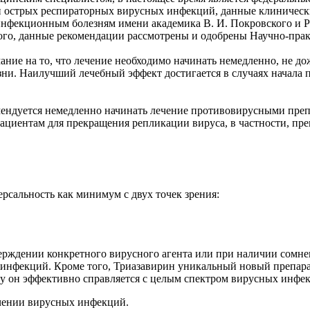
 и острых респираторных вирусных инфекций, данные клиничес
инфекционным болезням имени академика В. И. Покровского и 
того, данные рекомендации рассмотрены и одобрены Научно-пр
ние на то, что лечение необходимо начинать немедленно, не до
зни. Наилучший лечебный эффект достигается в случаях начала
ендуется немедленно начинать лечение противовирусными препар
 пациентам для прекращения репликации вируса, в частности, п
рсальность как минимум с двух точек зрения:
верждении конкретного вирусного агента или при наличии сомне
инфекций. Кроме того, Триазавирин уникальный новый препарат,
му он эффективно справляется с целым спектром вирусных инфе
ечении вирусных инфекций.