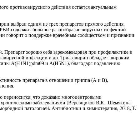
мого противовирусного действия остается актуальным
ин выбран одним из трех препаратов прямого действия,
ОРВИ содержит большое разнообразие вирусных инфекций
сии говорит о поддержке врачебным сообществом и признании
. Препарат хорошо себя зарекомендовал при профилактике и
ронавирусной инфекции и др. Триазавирин обладает широким
дтипы A(H1N1)pdm09 и A(H5N1), благодаря подавлению
ивность препарата в отношении гриппа (А и В),
енения.
о переносится, что доказано многоцентровыми
с хроническими заболеваниями [Веревщиков В.К., Шемякина
морбидной патологией. Антибиотики и химиотерапия, 2018, Т.