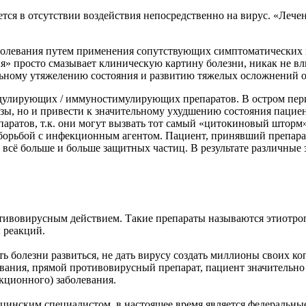
ся в отсутствии воздействия непосредственно на вирус. «Лече
олевания путем применения сопутствующих симптоматических 
 просто смазывает клиническую картину болезни, никак не вли
льному утяжелению состояния и развитию тяжелых осложнений о
лирующих / иммуностимулирующих препаратов. В остром пери
зы, но и привести к значительному ухудшению состояния пациент
ратов, т.к. они могут вызвать тот самый «цитокиновый шторм
борьбой с инфекционным агентом. Пациент, принявший препар
ь всё больше и больше защитных частиц. В результате различны
тивовирусным действием. Такие препараты называются этиотро
 реакций.
ь болезни развиться, не дать вирусу создать миллионы своих ко
ания, прямой противовирусный препарат, пациент значительно у
кционного) заболевания.
инским специалистом, в настоящее время является федеральны