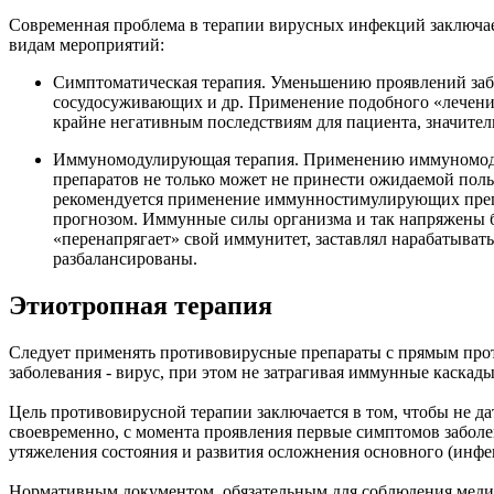
Современная проблема в терапии вирусных инфекций заключает
видам мероприятий:
Симптоматическая терапия. Уменьшению проявлений заб
сосудосуживающих и др. Применение подобного «лечения»
крайне негативным последствиям для пациента, значите
Иммуномодулирующая терапия. Применению иммуномоду
препаратов не только может не принести ожидаемой поль
рекомендуется применение иммунностимулирующих препа
прогнозом. Иммунные силы организма и так напряжены 
«перенапрягает» свой иммунитет, заставлял нарабатыват
разбалансированы.
Этиотропная терапия
Следует применять противовирусные препараты с прямым про
заболевания - вирус, при этом не затрагивая иммунные каскады
Цель противовирусной терапии заключается в том, чтобы не дат
своевременно, с момента проявления первые симптомов заболев
утяжеления состояния и развития осложнения основного (инфе
Нормативным документом, обязательным для соблюдения медиц