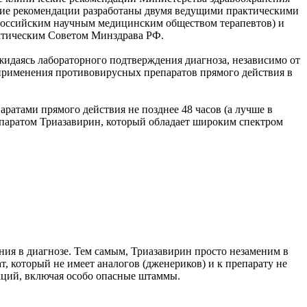
кие рекомендации разработаны двумя ведущими практическими
Российским научным медицинским обществом терапевтов) и
актическим Советом Минздрава РФ.
жидаясь лабораторного подтверждения диагноза, независимо от
 применения противовирусных препаратов прямого действия в
атами прямого действия не позднее 48 часов (а лучше в
репаратом Триазавирин, который обладает широким спектром
ния в диагнозе. Тем самым, Триазавирин просто незаменим в
 который не имеет аналогов (дженериков) и к препарату не
кций, включая особо опасные штаммы.