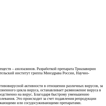
ществ – азолоазинов. Разработкой препарата Триазавирин
тельский институт гриппа Минздрава России, Научно-
тивовирусной активности в отношении различных вирусов, за
зненного цикла вируса, останавливает размножение вируса в
средственно на вирус. Благодаря быстрому уменьшению
олевания. Это происходит за счет подавления репродукции
онижающими или сосудосуживающими препаратами.