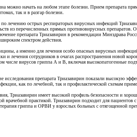
рина можно начать на любом этапе болезни. Прием препарата пря
омах, так и в разгар болезни.
по лечению острых респираторых вирусных инфекций Триазавир
ьств из перечисленных прямых противовирусных препаратов. 
ключение препарата Триазавирин в рекомендации Минздрава Рос
широким спектром действия.
ицины, а именно для лечения особо опасных вирусных инфекций
ики и лечения сотрудников в очагах распространения новой ко
ом числе вирусов гриппа А и В, включая высокопатогенные по
исследования препарата Триазавирин показали высокую эффект
екции, как по лечебной, так и профилактической схемам прим
вия, Триазавирин имеет высокий профиль безопасности и хорош
й врачебной практикой. Триазавирин подходит для пациентов 
я терапия гриппа и ОРВИ у взрослых больных с отягощенной пре