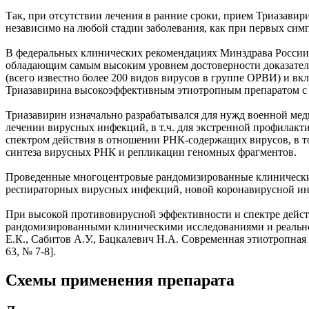
Так, при отсутствии лечения в ранние сроки, прием Триазави
независимо на любой стадии заболевания, как при первых симпт
В федеральных клинических рекомендациях Минздрава России 
обладающим самым высоким уровнем достоверности доказател
(всего известно более 200 видов вирусов в группе ОРВИ) и в
Триазавирина высокоэффективным этиотропным препаратом с 
Триазавирин изначально разрабатывался для нужд военной мед
лечении вирусных инфекций, в т.ч. для экстренной профилакт
спектром действия в отношении РНК-содержащих вирусов, в т
синтеза вирусных РНК и репликации геномных фрагментов.
Проведенные многоцентровые рандомизированные клинические 
респираторных вирусных инфекций, новой коронавирусной инф
При высокой противовирусной эффективности и спектре дейст
рандомизированными клиническими исследованиями и реально
Е.К., Сабитов А.У., Бацкалевич Н.А. Современная этиотропна
63, № 7-8].
Схемы применения препарата