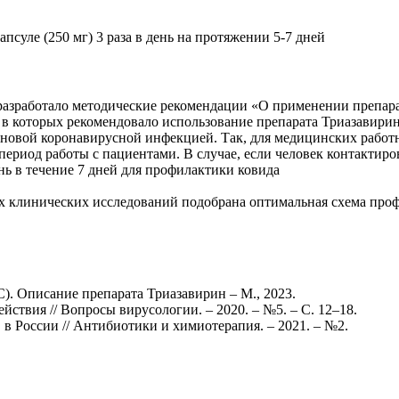
суле (250 мг) 3 раза в день на протяжении 5-7 дней
разработало методические рекомендации «О применении препара
 которых рекомендовало использование препарата Триазавирин 
и новой коронавирусной инфекцией. Так, для медицинских раб
ь период работы с пациентами. В случае, если человек контактир
нь в течение 7 дней для профилактики ковида
 клинических исследований подобрана оптимальная схема профил
). Описание препарата Триазавирин – М., 2023.
ствия // Вопросы вирусологии. – 2020. – №5. – С. 12–18.
 России // Антибиотики и химиотерапия. – 2021. – №2.