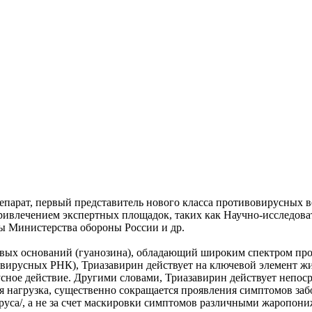
арат, первый представитель нового класса противовирусных ве
ривлечением экспертных площадок, таких как Научно-исследова
ы Министерства обороны России и др.
овых оснований (гуанозина), обладающий широким спектром про
 вирусных РНК), Триазавирин действует на ключевой элемент жи
усное действие. Другими словами, Триазавирин действует непо
ая нагрузка, существенно сокращается проявления симптомов заб
ируса/, а не за счет маскировки симптомов различными жароп