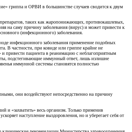
ние» гриппа и ОРВИ в большинстве случаев сводится к двум
препаратов, таких как жаропонижающих, противокашлевых,
яя на саму причину заболевания (вирус) и может привести к
сновного (инфекционного) заболевания.
оде инфекционного заболевания применение подобных
а. В частности, при ковиде или гриппе крайне не
» и привести пациента в реанимацию с неблагоприятным
аты, подстегивающие иммунный ответ, лишь излишне
е звенья иммунной системы становятся полностью
пными, они воздействуют непосредственно на причину
пий и «захватить» весь организм. Только применив
скоряет наступление выздоровления, но и уберегает себя от
е клинические рекомендации Министерства здравоохранения