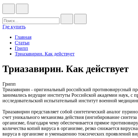
Где купить
Главная
Статьи
Грипп
Триазавирин. Как действует
Триазавирин. Как действует
Грипп
Триазавирин - оригинальный российский противовирусный преп
занимались ведущие институты Российской академии наук, с п
исследовательский испытательный институт военной медицин
Триазавирин представляет собой синтетический аналог пурин
счет уникального механизма действия (ингибирование синтеза
организме, благодаря чему обеспечивается прямое противовир
количества копий вируса в организме, резко снижается вирусн
вируса в организме и уменьшению токсических проявлений в