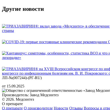
Другие новости
страны
C
лихорадке»
конгрессе по инфекционным болезням им. В. И. Покровского:
ЛП-№(007244)-(РГ-RU)
от 15.09.2025
Производитель: Завод Медсинтез
© 2026. Медсинтез
О препарате
О препарате
О производителе
Новости
Отзывы
Вопросы и отв