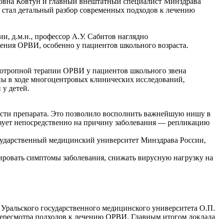
ровна Ковтун и главный внештатный специалист Минздрава
 стал детальный разбор современных подходов к лечению
 д.м.н., профессор А.У. Сабитов наглядно
ения ОРВИ, особенно у пациентов школьного возраста.
тиотропной терапии ОРВИ у пациентов школьного звена
аны в ходе многоцентровых клинических исследований,
у детей.
сти препарата. Это позволило восполнить важнейшую нишу в
ствует непосредственно на причину заболевания — репликацию
осударственный медицинский университет Минздрава России,
пировать симптомы заболевания, снижать вирусную нагрузку на
Уральского государственного медицинского университета О.П.
пересмотра подходов к лечению ОРВИ. Главным итогом доклада