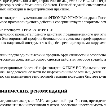
е- президент Союза педиатров России академик РАН Ольга Пет
фессор Алебай Усманович Сабитов. Главной задачей симпозиума
ных инфекций в педиатрической практике.
фтизиатрии и пульмонологии ФГБОУ ВО УГМУ Минздрава России,
мого противовирусного действия совершенствует алгоритмы леч
ание препарата ТРИАЗАВИРИН®
ирусного препарата прямого действия, предназначенного для э
ть и благоприятный профиль безопасности средства верифициров
ак надежный инструмент в борьбе с респираторными вирусами 
аний подтвердили высокий профиль эффективности и безопасно
отропном средстве широкого спектра действия, которое воздей
ой инфекционных болезней и фтизиатрии ФГБОУ ВО Уральский г
я Свердловской области по инфекционным болезням у детей.
ано, как применение этиотропной терапии позволяет быстрее ку
клинических рекомендаций
е данные» академик РАН, заслуженный врач России, президент 
 рекуррентными инфекциями у детей, обосновав необходимость 