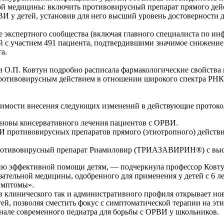
ьной медицины: включить противовирусный препарат прямого 
у детей, установив для него высший уровень достоверности до
 экспертного сообщества (включая главного специалиста по ин
й с участием 491 пациента, подтвердившими значимое снижение
а.
 О.П. Ковтун подробно расписала фармакологические свойства 
ротивовирусным действием в отношении широкого спектра РНК-
одимости внесения следующих изменений в действующие проток
основы консервативного лечения пациентов с ОРВИ.
 противовирусных препаратов прямого (этиотропного) действи
ротивовирусный препарат Риамиловир (ТРИАЗАВИРИН®) с высши
ию эффективной помощи детям
, — подчеркнула профессор Ковт
зательной медицины, одобренного для применения у детей с 6 л
симптомы».
ов клинического так и административного профиля открывает н
ей, позволяя сместить фокус с симптоматической терапии на эт
ле современного педиатра для борьбы с ОРВИ у школьников.