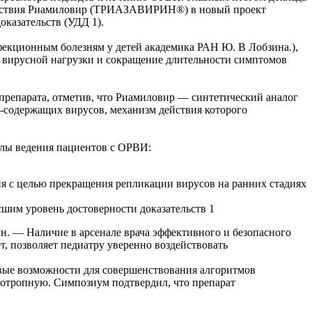
действия Риамиловир (ТРИАЗАВИРИН®) в новый проект
казательств (УДД 1).
фекционным болезням у детей академика РАН Ю. В Лобзина.),
 вирусной нагрузки и сокращение длительности симптомов
препарата, отметив, что Риамиловир — синтетический аналог
содержащих вирусов, механизм действия которого
олы ведения пациентов с ОРВИ:
я с целью прекращения репликации вирусов на ранних стадиях
м уровень достоверности доказательств 1
ун. —
Наличие в арсенале врача эффективного и безопасного
ет,
позволяет педиатру уверенно воздействовать
овые возможности для совершенствования алгоритмов
иотропную. Симпозиум подтвердил, что препарат