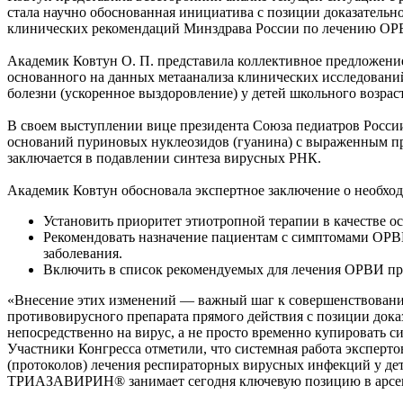
стала научно обоснованная инициатива с позиции доказател
клинических рекомендаций Минздрава России по лечению ОРВИ 
Академик Ковтун О. П. представила коллективное предложение
основанного на данных метаанализа клинических исследовани
болезни (ускоренное выздоровление) у детей школьного возраст
В своем выступлении вице президента Союза педиатров России
оснований пуриновых нуклеозидов (гуанина) с выраженным п
заключается в подавлении синтеза вирусных РНК.
Академик Ковтун обосновала экспертное заключение о необх
Установить приоритет этиотропной терапии в качестве 
Рекомендовать назначение пациентам с симптомами ОРВИ
заболевания.
Включить в список рекомендуемых для лечения ОРВИ п
«Внесение этих изменений — важный шаг к совершенствован
противовирусного препарата прямого действия с позиции дока
непосредственно на вирус, а не просто временно купировать 
Участники Конгресса отметили, что системная работа эксперт
(протоколов) лечения респираторных вирусных инфекций у дет
ТРИАЗАВИРИН® занимает сегодня ключевую позицию в арсена