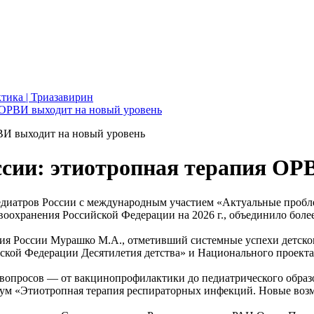
тика | Триазавирин
я ОРВИ выходит на новый уровень
ссии: этиотропная терапия ОР
 педиатров России с международным участием «Актуальные пробл
охранения Российской Федерации на 2026 г., объединило более 
ия России Мурашко М.А., отметивший системные успехи детског
ской Федерации Десятилетия детства» и Национального проекта 
вопросов — от вакцинопрофилактики до педиатрического образ
ум «Этиотропная терапия респираторных инфекций. Новые воз