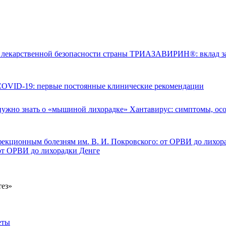
ТРИАЗАВИРИН®: вклад заво
OVID-19: первые постоянные клинические рекомендации
Хантавирус: симптомы, осо
 от ОРВИ до лихорадки Денге
еты