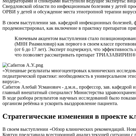
Модераторами и спикерами выступили ведущие эксперты: виц
Свердловской области по инфекционным болезням у детей про
ОРВИ у детей и обсуждение места этиотропной терапии вирус
В своем выступлении зав. кафедрой инфекционных болезней, 
продемонстрировал, как включение в практику препаратов пря
Ключевым акцентом выступления стало позициониров
(МНН Риамиловир) как первого в своем классе противов
(от 6 до 17 лет). Эксперт подчеркнул, что эффективнос
что позволяет рассматривать препарат ТРИАЗАВИРИН® к
«Успешные результаты многоцентровых клинических исследов
педиатрической практике: необходимость в универсальном эти
вируса».
Сабитов Алебай Усманович
- д.м.н., профессор, зав. кафедр
главный внештатный специалист Министерства здравоохранени
В ходе разбора результатов научных исследований было показ
организм ребёнка и ускорить выздоровление пациента.
Стратегические изменения в проекте 
В своем выступлении «Обзор клинических рекомендаций. Новы
Ковтун представила всесторонний анализ текущей ситуации с